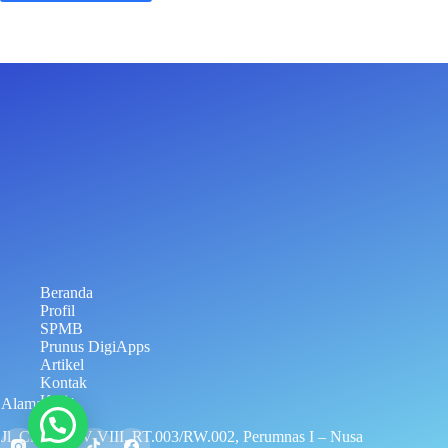
Beranda
Profil
SPMB
Prunus DigiApps
Artikel
Kontak
Karir
Alamat
Jl. Cisadane V-VIII, RT.003/RW.002, Perumnas I – Nusa