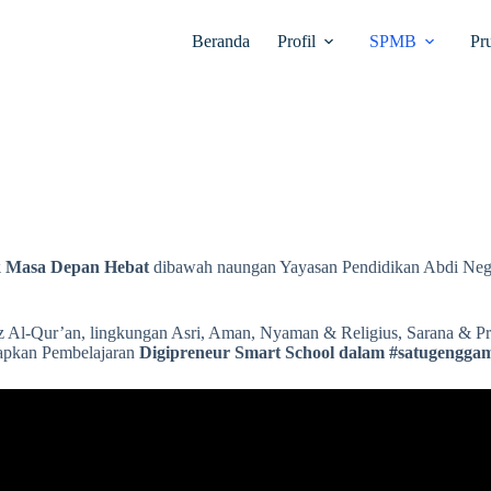
Beranda
Profil
SPMB
Pr
Masa Depan Hebat
dibawah naungan Yayasan Pendidikan Abdi Nega
z Al-Qur’an, lingkungan Asri, Aman, Nyaman & Religius, Sarana & Pr
rapkan Pembelajaran
Digipreneur Smart School dalam #satugengga