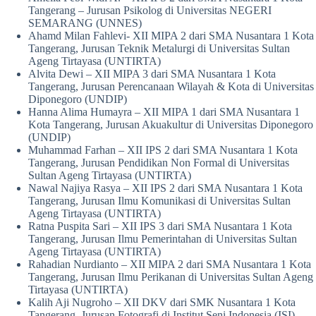
Tangerang – Jurusan Psikolog di Universitas NEGERI
SEMARANG (UNNES)
Ahamd Milan Fahlevi- XII MIPA 2 dari SMA Nusantara 1 Kota
Tangerang, Jurusan Teknik Metalurgi di Universitas Sultan
Ageng Tirtayasa (UNTIRTA)
Alvita Dewi – XII MIPA 3 dari SMA Nusantara 1 Kota
Tangerang, Jurusan Perencanaan Wilayah & Kota di Universitas
Diponegoro (UNDIP)
Hanna Alima Humayra – XII MIPA 1 dari SMA Nusantara 1
Kota Tangerang, Jurusan Akuakultur di Universitas Diponegoro
(UNDIP)
Muhammad Farhan – XII IPS 2 dari SMA Nusantara 1 Kota
Tangerang, Jurusan Pendidikan Non Formal di Universitas
Sultan Ageng Tirtayasa (UNTIRTA)
Nawal Najiya Rasya – XII IPS 2 dari SMA Nusantara 1 Kota
Tangerang, Jurusan Ilmu Komunikasi di Universitas Sultan
Ageng Tirtayasa (UNTIRTA)
Ratna Puspita Sari – XII IPS 3 dari SMA Nusantara 1 Kota
Tangerang, Jurusan Ilmu Pemerintahan di Universitas Sultan
Ageng Tirtayasa (UNTIRTA)
Rahadian Nurdianto – XII MIPA 2 dari SMA Nusantara 1 Kota
Tangerang, Jurusan Ilmu Perikanan di Universitas Sultan Ageng
Tirtayasa (UNTIRTA)
Kalih Aji Nugroho – XII DKV dari SMK Nusantara 1 Kota
Tangerang, Jurusan Fotografi di Institut Seni Indonesia (ISI)