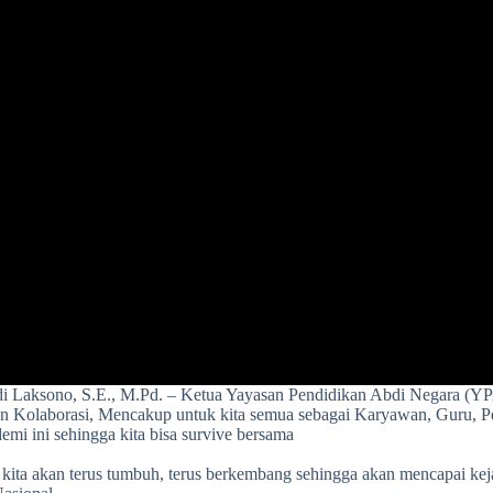
i Laksono, S.E., M.Pd. – Ketua Yayasan Pendidikan Abdi Negara (Y
 dan Kolaborasi, Mencakup untuk kita semua sebagai Karyawan, Guru, P
mi ini sehingga kita bisa survive bersama
g, kita akan terus tumbuh, terus berkembang sehingga akan mencapai k