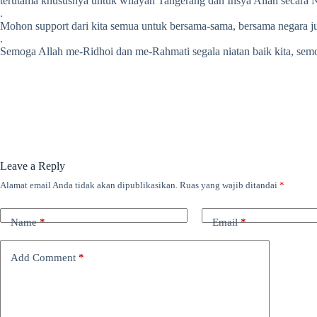
terutama khususnya untuk wilayah Tangerang dan Insya Allah secara 
.
Mohon support dari kita semua untuk bersama-sama, bersama negara j
.
Semoga Allah me-Ridhoi dan me-Rahmati segala niatan baik kita, semog
Leave a Reply
Alamat email Anda tidak akan dipublikasikan.
Ruas yang wajib ditandai
*
Name
*
Email
*
Add Comment
*