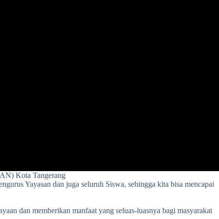
PAN) Kota Tangerang
engurus Yayasan dan juga seluruh Siswa, sehingga kita bisa mencapai
ejayaan dan memberikan manfaat yang seluas-luasnya bagi masyarakat