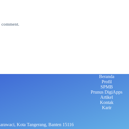
 I comment.
Beranda
Profil
SPMB
Prunus DigiApps
Artikel
Kontak
Karir
Karawaci, Kota Tangerang, Banten 15116