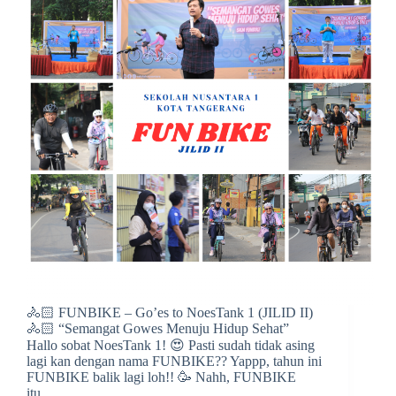
🚴🏻 FUNBIKE – Go’es to NoesTank 1 (JILID II)
🚴🏻 “Semangat Gowes Menuju Hidup Sehat”
Hallo sobat NoesTank 1! 😍 Pasti sudah tidak asing
lagi kan dengan nama FUNBIKE?? Yappp, tahun ini
FUNBIKE balik lagi loh!! 🥳 Nahh, FUNBIKE
itu…